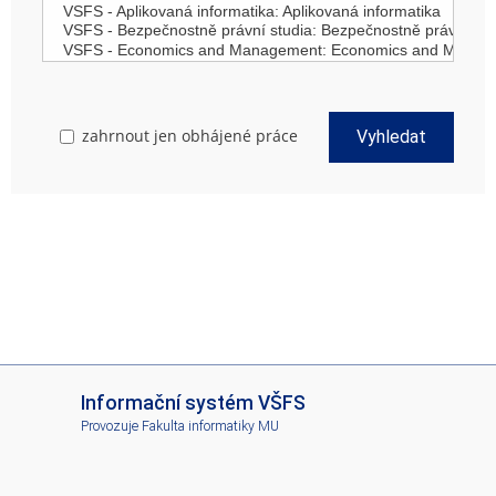
zahrnout jen obhájené práce
Vyhledat
I
Informační systém VŠFS
S
Provozuje
Fakulta informatiky MU
V
Š
F