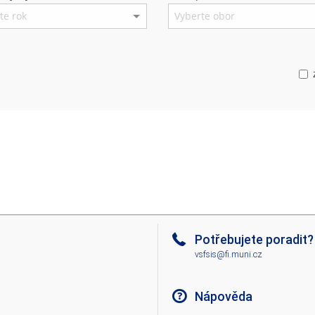
Potřebujete poradit?
vsfsis@fi.muni.cz
Nápověda