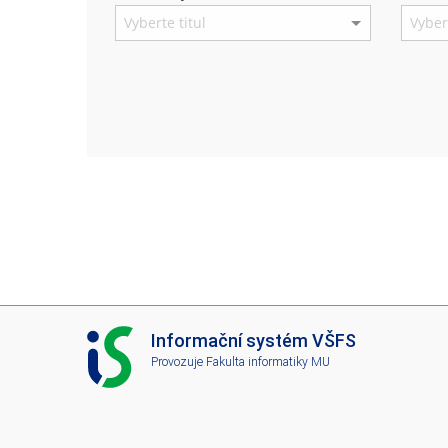
I
Informační systém VŠFS
S
Provozuje
Fakulta informatiky MU
V
Š
F
S