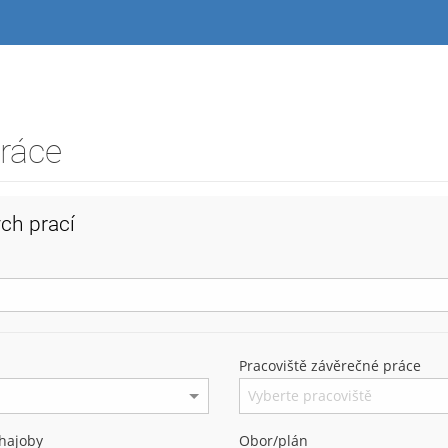
práce
ch prací
Pracoviště závěrečné práce
hajoby
Obor/plán