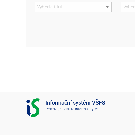
I
Informační systém VŠFS
S
Provozuje
Fakulta informatiky MU
V
Š
F
S