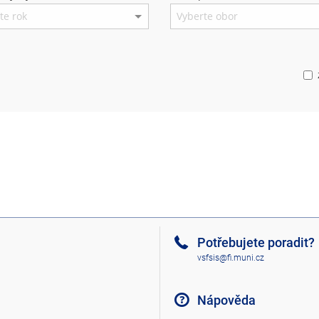
Potřebujete poradit?
vsfsis@fi.muni.cz
Nápověda