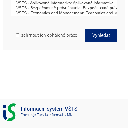
zahrnout jen obhájené práce
Vyhledat
I
Informační systém VŠFS
S
Provozuje
Fakulta informatiky MU
V
Š