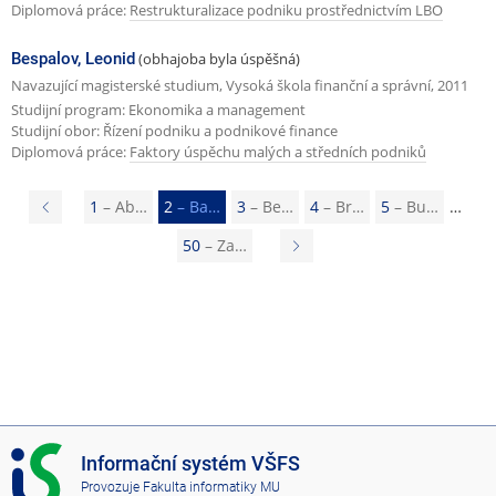
Diplomová práce:
Restrukturalizace podniku prostřednictvím LBO
Bespalov, Leonid
(obhajoba byla úspěšná)
Navazující magisterské studium, Vysoká škola finanční a správní, 2011
Studijní program: Ekonomika a management
Studijní obor: Řízení podniku a podnikové finance
Diplomová práce:
Faktory úspěchu malých a středních podniků
P
1
– Ab…
2
– Ba…
3
– Be…
4
– Br…
5
– Bu…
ř
50
– Za…
N
e
á
d
s
c
l
h
e
o
d
z
u
I
í
Informační systém VŠFS
j
S
Provozuje
Fakulta informatiky MU
s