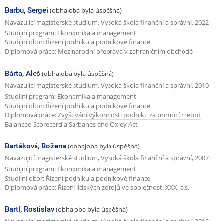
t
Barbu, Sergei
(obhajoba byla úspěšná)
k
r
Navazující magisterské studium, Vysoká škola finanční a správní, 2022
a
á
Studijní program: Ekonomika a management
Studijní obor: Řízení podniku a podnikové finance
n
Diplomová práce:
Mezinárodní přeprava v zahraničním obchodě
k
Bárta, Aleš
(obhajoba byla úspěšná)
a
Navazující magisterské studium, Vysoká škola finanční a správní, 2010
Studijní program: Ekonomika a management
Studijní obor: Řízení podniku a podnikové finance
Diplomová práce:
Zvyšování výkonnosti podniku za pomocí metod
Balanced Scorecard a Sarbanes and Oxley Act
Bartáková, Božena
(obhajoba byla úspěšná)
Navazující magisterské studium, Vysoká škola finanční a správní, 2007
Studijní program: Ekonomika a management
Studijní obor: Řízení podniku a podnikové finance
Diplomová práce:
Řízení lidských zdrojů ve společnosti XXX, a.s.
Bartl, Rostislav
(obhajoba byla úspěšná)
Navazující magisterské studium, Vysoká škola finanční a správní, 2012