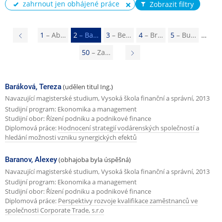
zahrnout jen obhájené práce
Zobrazit filtry
P
1
– Ab…
2
– Ba…
3
– Be…
4
– Br…
5
– Bu…
ř
50
– Za…
N
e
á
d
s
Baráková, Tereza
(udělen titul Ing.)
c
l
Navazující magisterské studium, Vysoká škola finanční a správní, 2013
h
Studijní program: Ekonomika a management
e
Studijní obor: Řízení podniku a podnikové finance
o
d
Diplomová práce:
Hodnocení strategií vodárenských společností a
z
hledání možnosti vzniku synergických efektů
u
í
j
Baranov, Alexey
(obhajoba byla úspěšná)
s
í
Navazující magisterské studium, Vysoká škola finanční a správní, 2013
t
c
Studijní program: Ekonomika a management
Studijní obor: Řízení podniku a podnikové finance
r
í
Diplomová práce:
Perspektivy rozvoje kvalifikace zaměstnanců ve
á
s
společnosti Corporate Trade, s.r.o
n