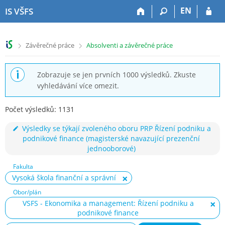
P
P
P
P
EN
IS VŠFS
ř
ř
ř
ř
e
e
e
e
s
s
s
s
>
>
Závěrečné práce
Absolventi a závěrečné práce
k
k
k
k
o
o
o
o
č
č
č
č
Zobrazuje se jen prvních 1000 výsledků. Zkuste
i
i
i
i
vyhledávání více omezit.
t
t
t
t
n
n
n
n
Počet výsledků: 1131
a
a
a
a
h
h
o
p
Výsledky se týkají zvoleného oboru PRP Řízení podniku a
o
l
b
a
podnikové finance (magisterské navazující prezenční
r
a
s
t
jednooborové)
n
v
a
i
í
i
h
č
Fakulta
l
č
k
Vysoká škola finanční a správní
i
k
u
Obor/plán
š
u
VSFS - Ekonomika a management: Řízení podniku a
t
podnikové finance
u