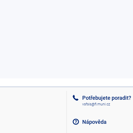
Potřebujete poradit?
vsfsis@fi.muni.cz
Nápověda