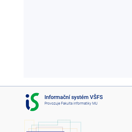
I
Informační systém VŠFS
S
Provozuje
Fakulta informatiky MU
V
Š
F
S