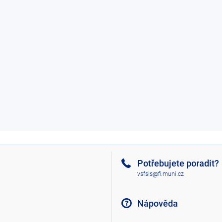
Potřebujete poradit?
vsfsis@fi.muni.cz
Nápověda