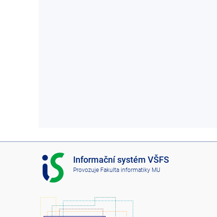
I
Informační systém VŠFS
S
Provozuje
Fakulta informatiky MU
V
Š
F
S