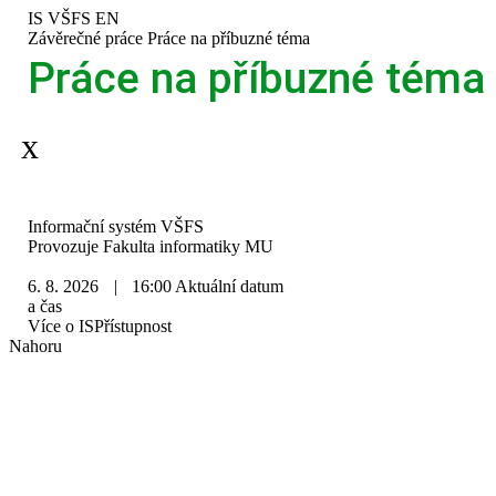
Přeskočit
Přeskočit
Přeskočit
Přeskočit
IS VŠFS
EN
na
na
na
na
>
Závěrečné práce
>
Práce na příbuzné téma
horní
hlavičku
obsah
patičku
Práce na příbuzné téma
lištu
Aplikace je dočasně mimo provoz.
IS
Informační systém VŠFS
VŠFS
Provozuje
Fakulta informatiky MU
6. 8. 2026
|
16:00
Aktuální datum
a čas
Více o IS
Přístupnost
Nahoru