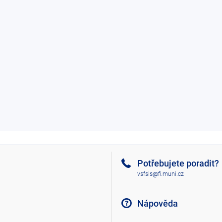
Potřebujete poradit?
vsfsis@fi.muni.cz
Nápověda