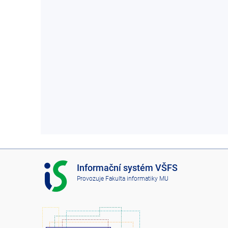
I
Informační systém VŠFS
S
Provozuje
Fakulta informatiky MU
V
Š
F
S