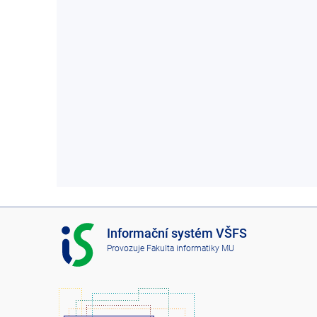
I
Informační systém VŠFS
S
Provozuje
Fakulta informatiky MU
V
Š
F
S