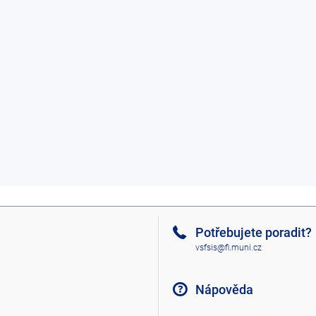
Potřebujete poradit?
vsfsis@fi.muni.cz
Nápověda