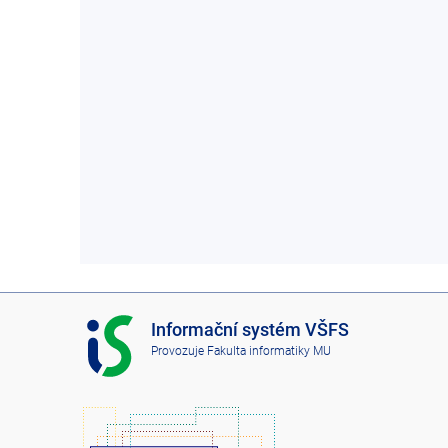
I
Informační systém VŠFS
S
Provozuje
Fakulta informatiky MU
V
Š
F
S