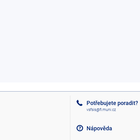
Potřebujete poradit?
vsfsis@fi.muni.cz
Nápověda