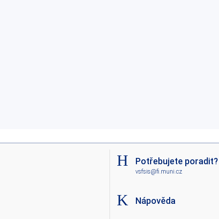
Potřebujete poradit?
vsfsis@fi.muni.cz
Nápověda