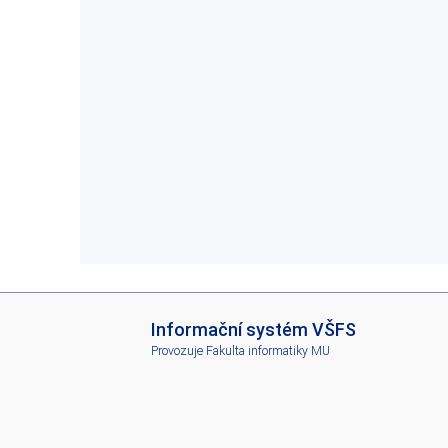
I
Informační systém VŠFS
S
Provozuje
Fakulta informatiky MU
V
Š
F
S