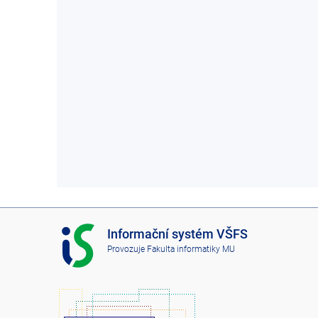
I
Informační systém VŠFS
S
Provozuje
Fakulta informatiky MU
V
Š
F
S