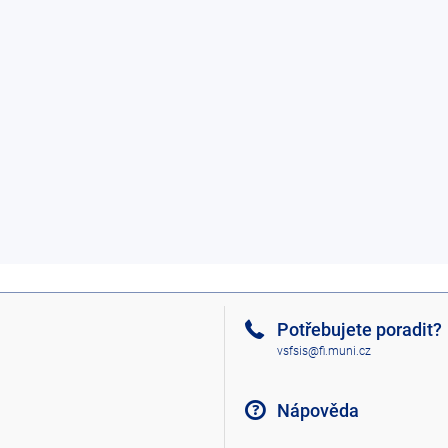
Potřebujete poradit?
vsfsis@fi.muni.cz
Nápověda