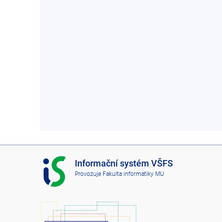
I
Informační systém VŠFS
S
Provozuje
Fakulta informatiky MU
V
Š
F
S