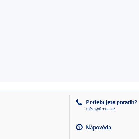
Potřebujete poradit?
vsfsis@fi.muni.cz
Nápověda