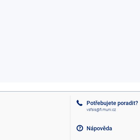
Potřebujete poradit?
vsfsis@fi.muni.cz
Nápověda