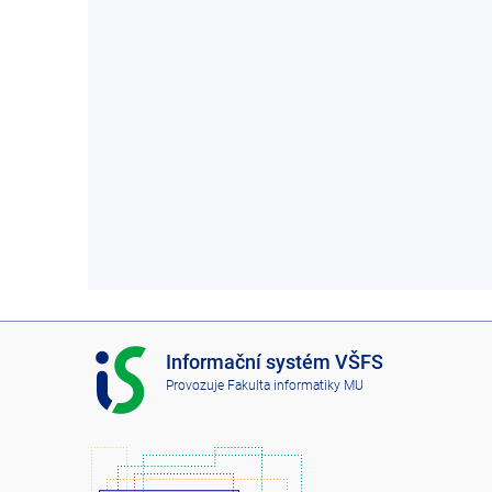
I
Informační systém VŠFS
S
Provozuje
Fakulta informatiky MU
V
Š
F
S