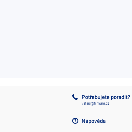
Potřebujete poradit?
vsfsis@fi.muni.cz
Nápověda