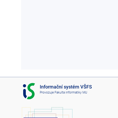
I
Informační systém VŠFS
S
Provozuje
Fakulta informatiky MU
V
Š
F
S