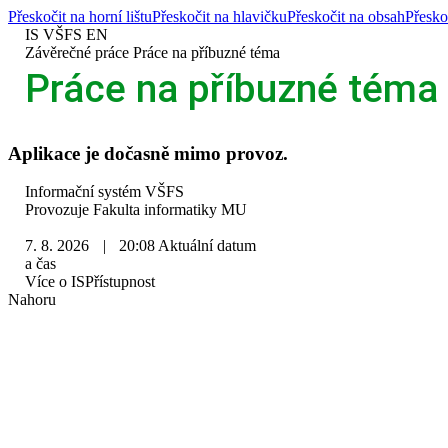
Přeskočit na horní lištu
Přeskočit na hlavičku
Přeskočit na obsah
Přesko
IS VŠFS
EN
>
Závěrečné práce
>
Práce na příbuzné téma
Práce na příbuzné téma
Aplikace je dočasně mimo provoz.
IS
Informační systém VŠFS
VŠFS
Provozuje
Fakulta informatiky MU
7. 8. 2026
|
20:08
Aktuální datum
a čas
Více o IS
Přístupnost
Nahoru