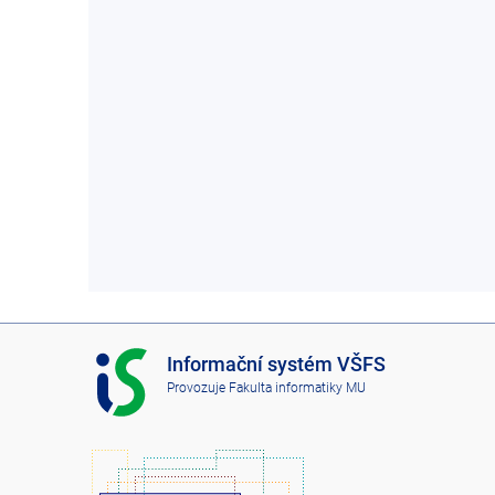
I
Informační systém VŠFS
S
Provozuje
Fakulta informatiky MU
V
Š
F
S