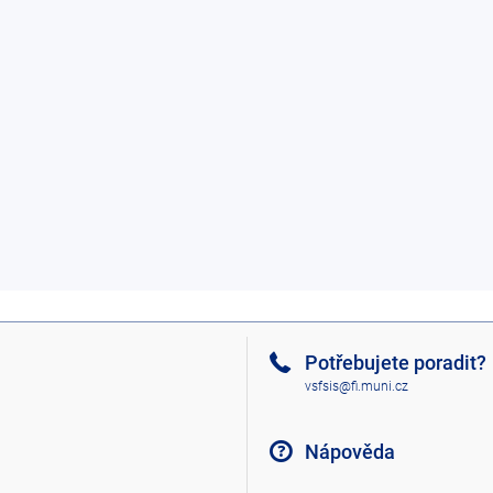
Potřebujete poradit?
vsfsis@fi.muni.cz
Nápověda