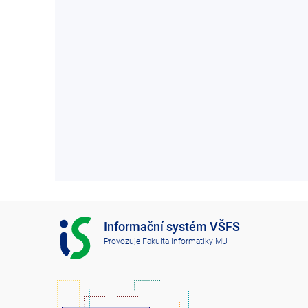
I
Informační systém VŠFS
S
Provozuje
Fakulta informatiky MU
V
Š
F
S