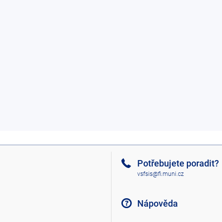
Potřebujete poradit?
vsfsis@fi.muni.cz
Nápověda