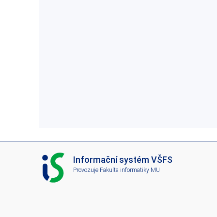
I
Informační systém VŠFS
S
Provozuje
Fakulta informatiky MU
V
Š
F
S