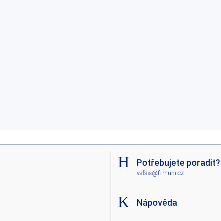
Potřebujete poradit?
vsfsis@fi.muni.cz
Nápověda