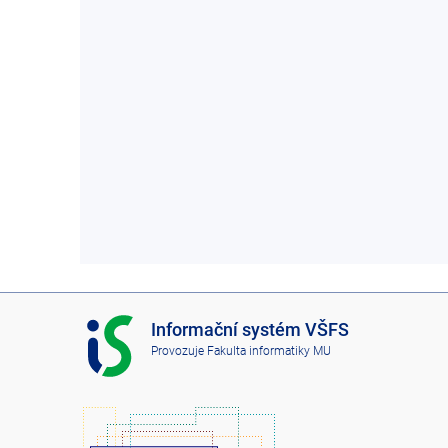
I
Informační systém VŠFS
S
Provozuje
Fakulta informatiky MU
V
Š
F
S