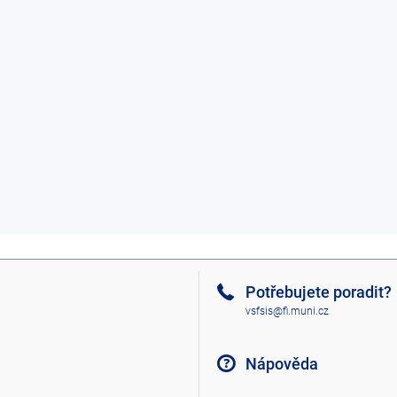
Potřebujete poradit?
vsfsis@fi.muni.cz
Nápověda