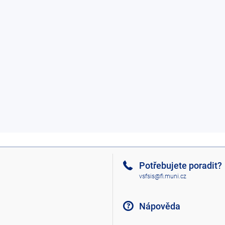
Potřebujete poradit?
vsfsis@fi.muni.cz
Nápověda