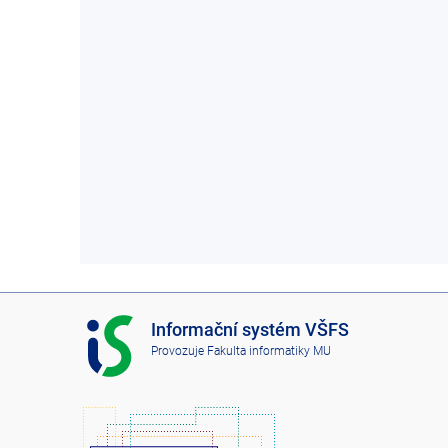
I
Informační systém VŠFS
S
Provozuje
Fakulta informatiky MU
V
Š
F
S