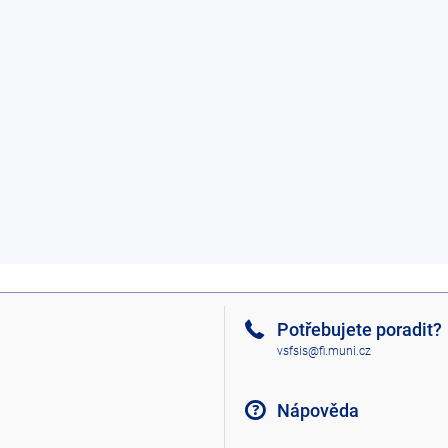
Potřebujete poradit?
vsfsis@fi.muni.cz
Nápověda