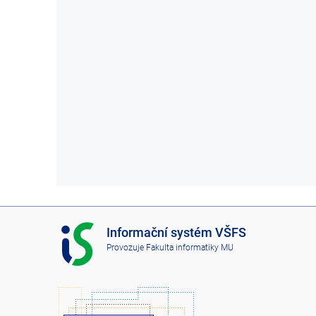
I
Informační systém VŠFS
S
Provozuje
Fakulta informatiky MU
V
Š
F
S