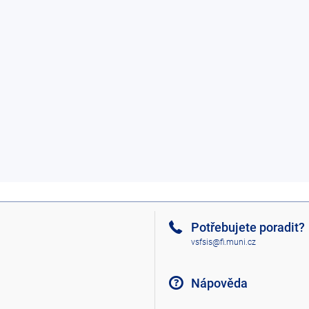
Potřebujete poradit?
vsfsis@fi.muni.cz
Nápověda