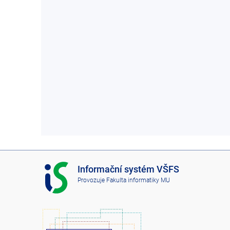
I
Informační systém VŠFS
S
Provozuje
Fakulta informatiky MU
V
Š
F
S