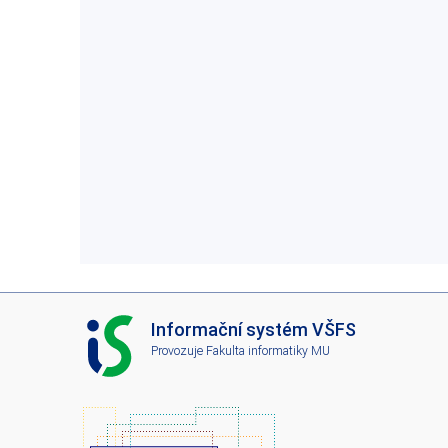
I
Informační systém VŠFS
S
Provozuje
Fakulta informatiky MU
V
Š
F
S