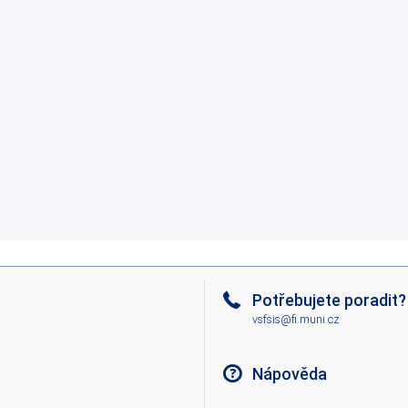
Potřebujete poradit?
vsfsis@fi.muni.cz
Nápověda