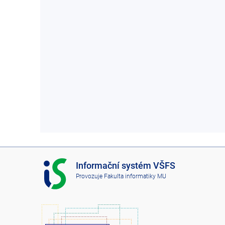
I
Informační systém VŠFS
S
Provozuje
Fakulta informatiky MU
V
Š
F
S