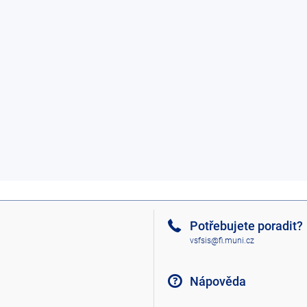
Potřebujete poradit?
vsfsis@fi.muni.cz
Nápověda