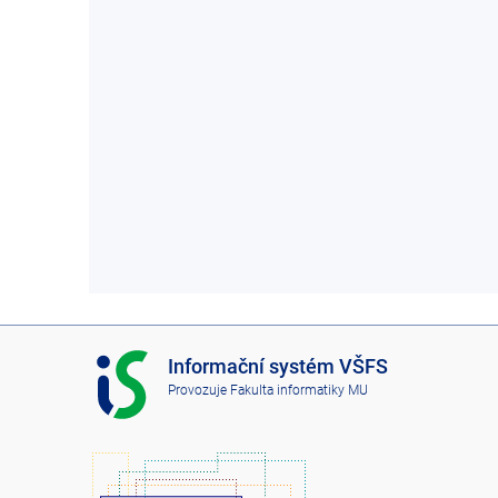
I
Informační systém VŠFS
S
Provozuje
Fakulta informatiky MU
V
Š
F
S