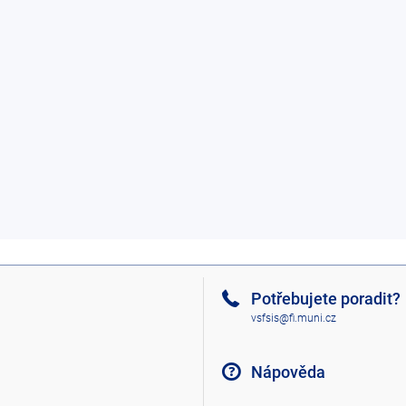
Potřebujete poradit?
vsfsis@fi.muni.cz
Nápověda