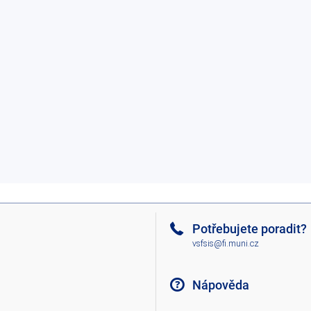
Potřebujete poradit?
vsfsis@fi.muni.cz
Nápověda