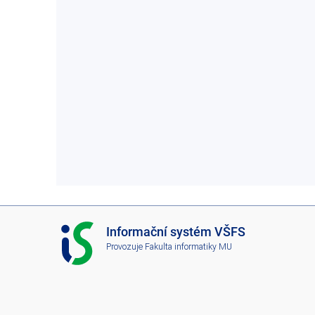
I
Informační systém VŠFS
S
Provozuje
Fakulta informatiky MU
V
Š
F
S