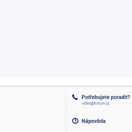
Potřebujete poradit?
vsfsis@fi.muni.cz
Nápověda