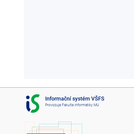
I
Informační systém VŠFS
S
Provozuje
Fakulta informatiky MU
V
Š
F
S