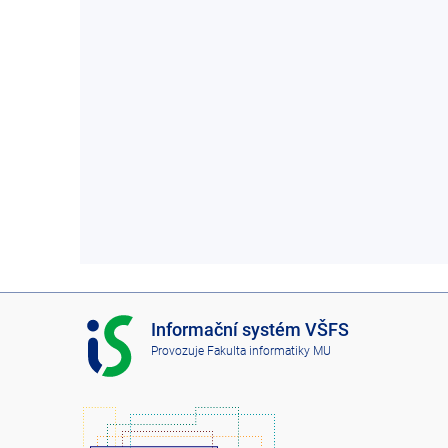
I
Informační systém VŠFS
S
Provozuje
Fakulta informatiky MU
V
Š
F
S