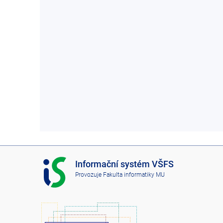
I
Informační systém VŠFS
S
Provozuje
Fakulta informatiky MU
V
Š
F
S