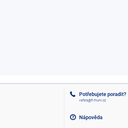
Potřebujete poradit?
vsfsis@fi.muni.cz
Nápověda