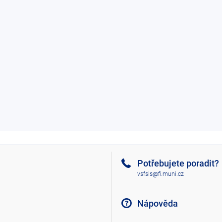
Potřebujete poradit?
vsfsis@fi.muni.cz
Nápověda