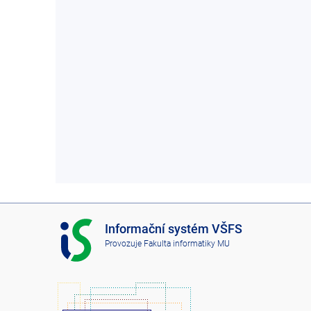
I
Informační systém VŠFS
S
Provozuje
Fakulta informatiky MU
V
Š
F
S