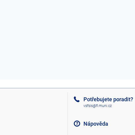
Potřebujete poradit?
vsfsis@fi.muni.cz
Nápověda