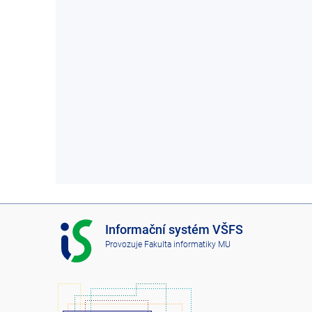
I
Informační systém VŠFS
S
Provozuje
Fakulta informatiky MU
V
Š
F
S