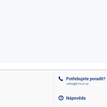
Potřebujete poradit?
vsfsis@fi.muni.cz
Nápověda