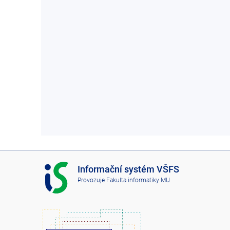
I
Informační systém VŠFS
S
Provozuje
Fakulta informatiky MU
V
Š
F
S