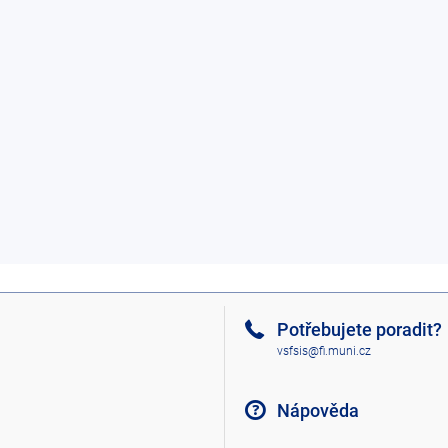
Potřebujete poradit?
vsfsis@fi.muni.cz
Nápověda