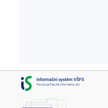
I
Informační systém VŠFS
S
Provozuje
Fakulta informatiky MU
V
Š
F
S