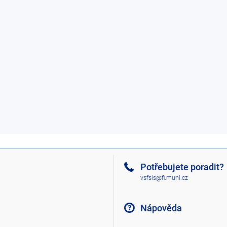
Potřebujete poradit?
vsfsis@fi.muni.cz
Nápověda