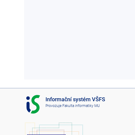
I
Informační systém VŠFS
S
Provozuje
Fakulta informatiky MU
V
Š
F
S