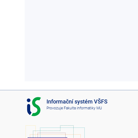
I
Informační systém VŠFS
S
Provozuje
Fakulta informatiky MU
V
Š
F
S