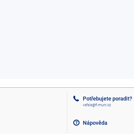
Potřebujete poradit?
vsfsis@fi.muni.cz
Nápověda