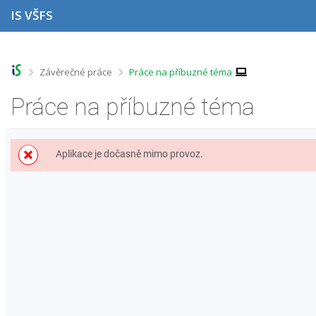
P
P
P
P
IS VŠFS
ř
ř
ř
ř
e
e
e
e
s
s
s
s
k
k
k
k
o
o
o
o
>
>
Závěrečné práce
Práce na příbuzné téma
č
č
č
č
i
i
i
i
Práce na příbuzné téma
t
t
t
t
n
n
n
n
a
a
a
a
h
h
o
p
Aplikace je dočasně mimo provoz.
o
l
b
a
r
a
s
t
n
v
a
i
í
i
h
č
l
č
k
i
k
u
š
u
t
u