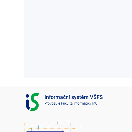
I
Informační systém VŠFS
S
Provozuje
Fakulta informatiky MU
V
Š
F
S