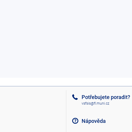
Potřebujete poradit?
vsfsis@fi.muni.cz
Nápověda