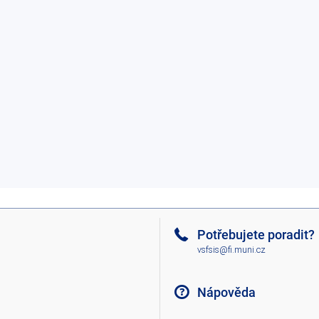
Potřebujete poradit?
vsfsis@fi.muni.cz
Nápověda