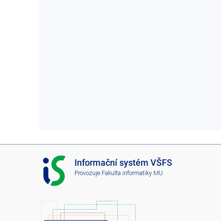
I
Informační systém VŠFS
S
Provozuje
Fakulta informatiky MU
V
Š
F
S