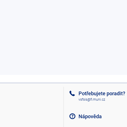
Potřebujete poradit?
vsfsis@fi.muni.cz
Nápověda