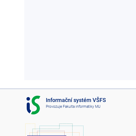
I
Informační systém VŠFS
S
Provozuje
Fakulta informatiky MU
V
Š
F
S