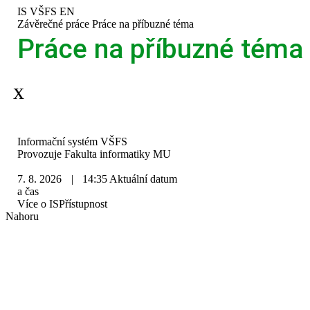
Přeskočit
Přeskočit
Přeskočit
Přeskočit
IS VŠFS
EN
na
na
na
na
>
Závěrečné práce
>
Práce na příbuzné téma
horní
hlavičku
obsah
patičku
Práce na příbuzné téma
lištu
Aplikace je dočasně mimo provoz.
IS
Informační systém VŠFS
VŠFS
Provozuje
Fakulta informatiky MU
7. 8. 2026
|
14:35
Aktuální datum
a čas
Více o IS
Přístupnost
Nahoru