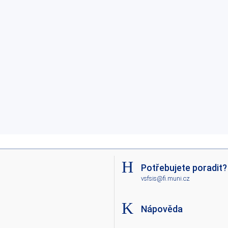
Potřebujete poradit?
vsfsis@fi.muni.cz
Nápověda