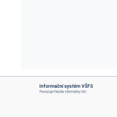
I
Informační systém VŠFS
S
Provozuje
Fakulta informatiky MU
V
Š
F
S