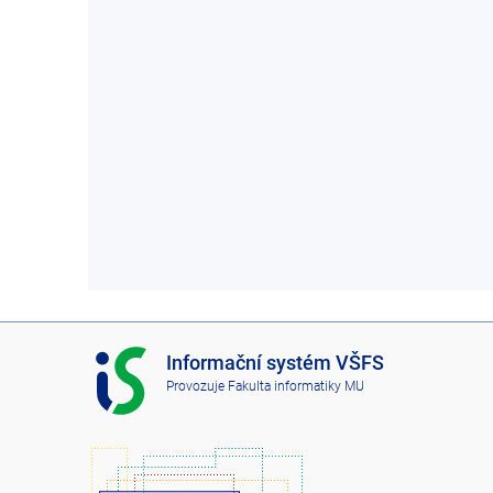
I
Informační systém VŠFS
S
Provozuje
Fakulta informatiky MU
V
Š
F
S