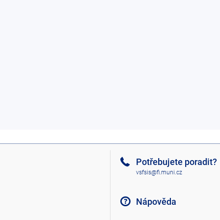
Potřebujete poradit?
vsfsis@fi.muni.cz
Nápověda