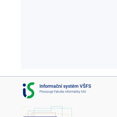
I
Informační systém VŠFS
S
Provozuje
Fakulta informatiky MU
V
Š
F
S