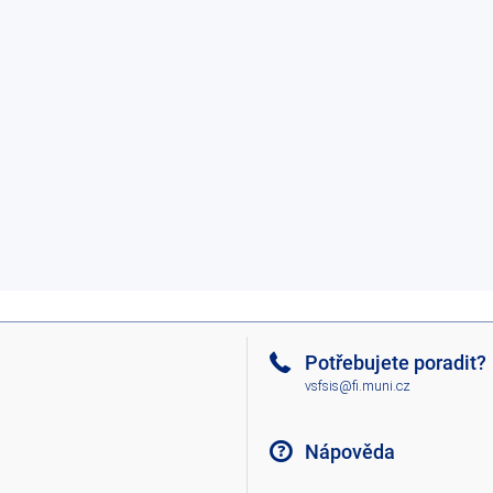
Potřebujete poradit?
vsfsis@fi.muni.cz
Nápověda