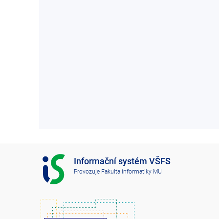
I
Informační systém VŠFS
S
Provozuje
Fakulta informatiky MU
V
Š
F
S