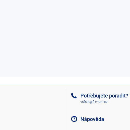
Potřebujete poradit?
vsfsis@fi.muni.cz
Nápověda