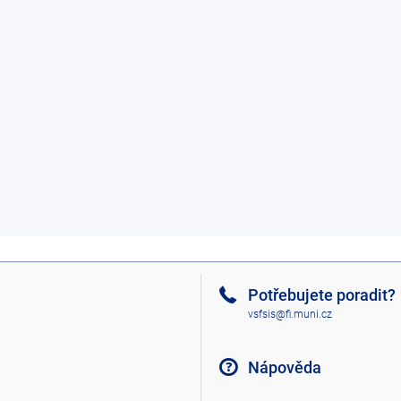
Potřebujete poradit?
vsfsis@fi.muni.cz
Nápověda