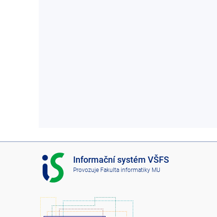
I
Informační systém VŠFS
S
Provozuje
Fakulta informatiky MU
V
Š
F
S