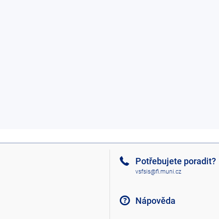
Potřebujete poradit?
vsfsis@fi.muni.cz
Nápověda