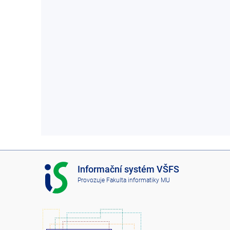
I
Informační systém VŠFS
S
Provozuje
Fakulta informatiky MU
V
Š
F
S