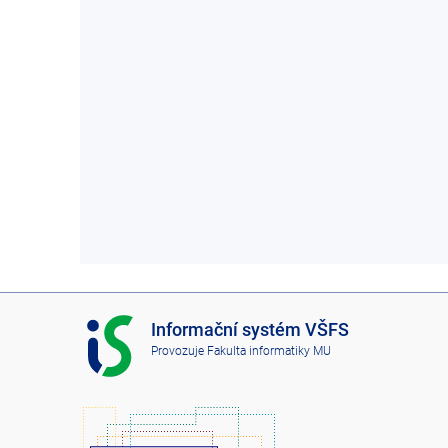
I
Informační systém VŠFS
S
Provozuje
Fakulta informatiky MU
V
Š
F
S