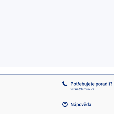
Potřebujete poradit?
vsfsis@fi.muni.cz
Nápověda