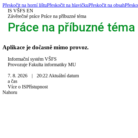
Přeskočit na horní lištu
Přeskočit na hlavičku
Přeskočit na obsah
Přesko
IS VŠFS
EN
>
Závěrečné práce
>
Práce na příbuzné téma
Práce na příbuzné téma
Aplikace je dočasně mimo provoz.
IS
Informační systém VŠFS
VŠFS
Provozuje
Fakulta informatiky MU
7. 8. 2026
|
20:22
Aktuální datum
a čas
Více o IS
Přístupnost
Nahoru